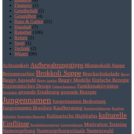
Finanzen
(1)
Gesellschaft
(2)
Gesundheit
(4)
Haus & Garten
(11)
Haushalt
(7)
Ratgeber
(106)
Reisen
(2)
Sport
(1)
Technik
(2)
Wissen
(90)
Aufbewahrungstipps
Achtsamkeit
Blumenkohl Suppe
Brokkoli Suppe
Brennnesseltee
Bruchschokolade
Buggy
Buggy Auswahl
Buggy Modelle
Einfache Rezepte
Buggy kaufen
Ergonomisches Design
Familienaktivitäten
Faltmechanismus
gesunde Ernährung
gesunde Rezepte
Flexibilität
Jungennamen
Jungennamen Bedeutung
Jungennamen Brasilien
Kaufberatung
Kaufempfehlungen
Komfort
kulturelle
Kulinarische Highlights
Sicherheit
Kompakte Bauweise
Einflüsse
Motivation Training
Kundenbewertungen
Liegepositionen
Namensgebung
Namensgebungsrituale
Namenswahl