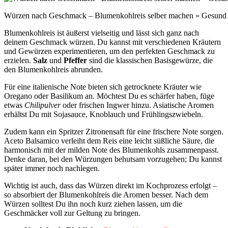
Würzen nach Geschmack – Blumenkohlreis selber machen » Gesund u
Blumenkohlreis ist äußerst vielseitig und lässt sich ganz nach
deinem Geschmack würzen. Du kannst mit verschiedenen Kräutern
und Gewürzen experimentieren, um den perfekten Geschmack zu
erzielen.
Salz
und
Pfeffer
sind die klassischen Basisgewürze, die
den Blumenkohlreis abrunden.
Für eine italienische Note bieten sich getrocknete Kräuter wie
Oregano oder Basilikum an. Möchtest Du es schärfer haben, füge
etwas
Chilipulver
oder frischen Ingwer hinzu. Asiatische Aromen
erhältst Du mit Sojasauce, Knoblauch und Frühlingszwiebeln.
Zudem kann ein Spritzer Zitronensaft für eine frischere Note sorgen.
Aceto Balsamico verleiht dem Reis eine leicht süßliche Säure, die
harmonisch mit der milden Note des Blumenkohls zusammenpasst.
Denke daran, bei den Würzungen behutsam vorzugehen; Du kannst
später immer noch nachlegen.
Wichtig ist auch, dass das Würzen direkt im Kochprozess erfolgt –
so absorbiert der Blumenkohlreis die Aromen besser. Nach dem
Würzen solltest Du ihn noch kurz ziehen lassen, um die
Geschmäcker voll zur Geltung zu bringen.