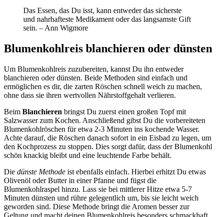
Das Essen, das Du isst, kann entweder das sicherste
und nahrhafteste Medikament oder das langsamste Gift
sein. – Ann Wigmore
Blumenkohlreis blanchieren oder dünsten
Um Blumenkohlreis zuzubereiten, kannst Du ihn entweder
blanchieren oder dünsten. Beide Methoden sind einfach und
ermöglichen es dir, die zarten Röschen schnell weich zu machen,
ohne dass sie ihren wertvollen Nährstoffgehalt verlieren.
Beim
Blanchieren
bringst Du zuerst einen großen Topf mit
Salzwasser zum Kochen. Anschließend gibst Du die vorbereiteten
Blumenkohlröschen für etwa 2-3 Minuten ins kochende Wasser.
Achte darauf, die Röschen danach sofort in ein Eisbad zu legen, um
den Kochprozess zu stoppen. Dies sorgt dafür, dass der Blumenkohl
schön knackig bleibt und eine leuchtende Farbe behält.
Die
dünste Methode
ist ebenfalls einfach. Hierbei erhitzt Du etwas
Olivenöl oder Butter in einer Pfanne und fügst die
Blumenkohlraspel hinzu. Lass sie bei mittlerer Hitze etwa 5-7
Minuten dünsten und rühre gelegentlich um, bis sie leicht weich
geworden sind. Diese Methode bringt die Aromen besser zur
Geltung und macht deinen Blumenkohlreis besonders schmackhaft.