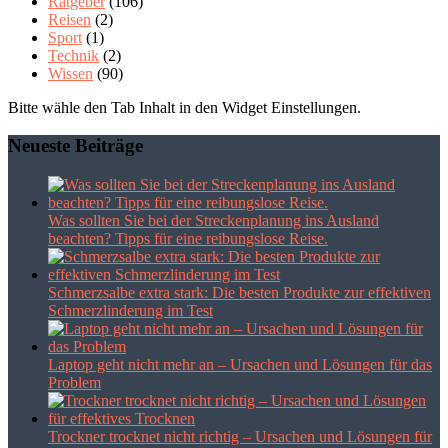
Ratgeber
(106)
Reisen
(2)
Sport
(1)
Technik
(2)
Wissen
(90)
Bitte wähle den Tab Inhalt in den Widget Einstellungen.
Neueste Beiträge
Was sollten Sie bei der Streckenplanung ins Ausland
beachten? Tipps für eine reibungslose Reise.
Schmerzsalbe extra stark: Die besten Produkte zur effektiven
Schmerzlinderung im Test
Laptop geht nicht mehr an – Ursachen und Lösungen für das
Problem
Trockner trocknet nicht richtig – Ursachen und Lösungen für