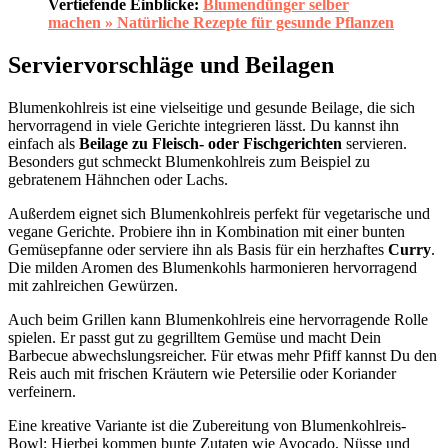
Vertiefende Einblicke:
Blumendünger selber
machen » Natürliche Rezepte für gesunde Pflanzen
Serviervorschläge und Beilagen
Blumenkohlreis ist eine vielseitige und gesunde Beilage, die sich
hervorragend in viele Gerichte integrieren lässt. Du kannst ihn
einfach als
Beilage zu Fleisch- oder Fischgerichten
servieren.
Besonders gut schmeckt Blumenkohlreis zum Beispiel zu
gebratenem Hähnchen oder Lachs.
Außerdem eignet sich Blumenkohlreis perfekt für vegetarische und
vegane Gerichte. Probiere ihn in Kombination mit einer bunten
Gemüsepfanne oder serviere ihn als Basis für ein herzhaftes
Curry
.
Die milden Aromen des Blumenkohls harmonieren hervorragend
mit zahlreichen Gewürzen.
Auch beim Grillen kann Blumenkohlreis eine hervorragende Rolle
spielen. Er passt gut zu gegrilltem Gemüse und macht Dein
Barbecue abwechslungsreicher. Für etwas mehr Pfiff kannst Du den
Reis auch mit frischen Kräutern wie Petersilie oder Koriander
verfeinern.
Eine kreative Variante ist die Zubereitung von Blumenkohlreis-
Bowl: Hierbei kommen bunte Zutaten wie Avocado, Nüsse und