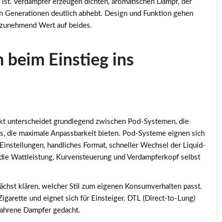
gt ist. Verdampfer erzeugen dichten, aromatischen Dampf, der
n Generationen deutlich abhebt. Design und Funktion gehen
 zunehmend Wert auf beides.
 beim Einstieg ins
arkt unterscheidet grundlegend zwischen Pod-Systemen, die
s, die maximale Anpassbarkeit bieten. Pod-Systeme eignen sich
 Einstellungen, handliches Format, schneller Wechsel der Liquid-
 die Wattleistung, Kurvensteuerung und Verdampferkopf selbst
ächst klären, welcher Stil zum eigenen Konsumverhalten passt.
igarette und eignet sich für Einsteiger. DTL (Direct-to-Lung)
fahrene Dampfer gedacht.