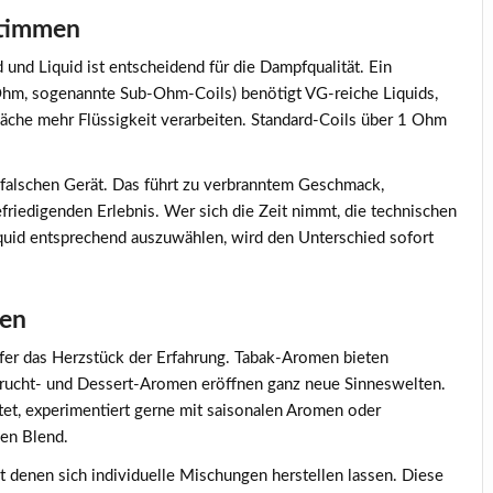
stimmen
nd Liquid ist entscheidend für die Dampfqualität. Ein
Ohm, sogenannte Sub-Ohm-Coils) benötigt VG-reiche Liquids,
äche mehr Flüssigkeit verarbeiten. Standard-Coils über 1 Ohm
im falschen Gerät. Das führt zu verbranntem Geschmack,
riedigenden Erlebnis. Wer sich die Zeit nimmt, die technischen
quid entsprechend auszuwählen, wird den Unterschied sofort
ren
er das Herzstück der Erfahrung. Tabak-Aromen bieten
 Frucht- und Dessert-Aromen eröffnen ganz neue Sinneswelten.
et, experimentiert gerne mit saisonalen Aromen oder
hen Blend.
it denen sich individuelle Mischungen herstellen lassen. Diese