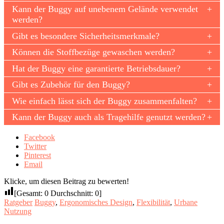
Kann der Buggy auf unebenem Gelände verwendet
werden?
Gibt es besondere Sicherheitsmerkmale?
Können die Stoffbezüge gewaschen werden?
Hat der Buggy eine garantierte Betriebsdauer?
Gibt es Zubehör für den Buggy?
Wie einfach lässt sich der Buggy zusammenfalten?
Kann der Buggy auch als Tragehilfe genutzt werden?
Facebook
Twitter
Pinterest
Email
Klicke, um diesen Beitrag zu bewerten!
[Gesamt:
0
Durchschnitt:
0
]
Ratgeber
Buggy
,
Ergonomisches Design
,
Flexibilität
,
Urbane
Nutzung