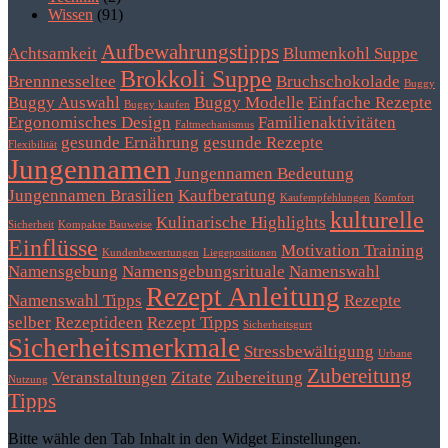
Wissen
(91)
Aufbewahrungstipps
Achtsamkeit
Blumenkohl Suppe
Brokkoli Suppe
Brennnesseltee
Bruchschokolade
Buggy
Buggy Auswahl
Buggy Modelle
Einfache Rezepte
Buggy kaufen
Ergonomisches Design
Familienaktivitäten
Faltmechanismus
gesunde Ernährung
gesunde Rezepte
Flexibilität
Jungennamen
Jungennamen Bedeutung
Jungennamen Brasilien
Kaufberatung
Kaufempfehlungen
Komfort
kulturelle
Kulinarische Highlights
Sicherheit
Kompakte Bauweise
Einflüsse
Motivation Training
Kundenbewertungen
Liegepositionen
Namensgebung
Namensgebungsrituale
Namenswahl
Rezept Anleitung
Namenswahl Tipps
Rezepte
selber
Rezeptideen
Rezept Tipps
Sicherheitsgurt
Sicherheitsmerkmale
Stressbewältigung
Urbane
Zubereitung
Veranstaltungen
Zitate
Zubereitung
Nutzung
Tipps
Bitte wähle den Tab Inhalt in den Widget Einstellungen.