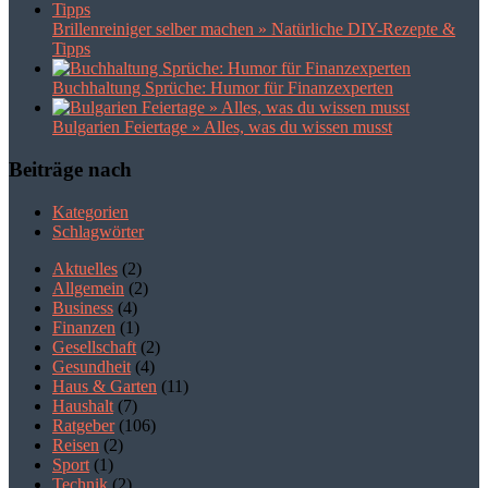
Brillenreiniger selber machen » Natürliche DIY-Rezepte &
Tipps
Buchhaltung Sprüche: Humor für Finanzexperten
Bulgarien Feiertage » Alles, was du wissen musst
Beiträge nach
Kategorien
Schlagwörter
Aktuelles
(2)
Allgemein
(2)
Business
(4)
Finanzen
(1)
Gesellschaft
(2)
Gesundheit
(4)
Haus & Garten
(11)
Haushalt
(7)
Ratgeber
(106)
Reisen
(2)
Sport
(1)
Technik
(2)