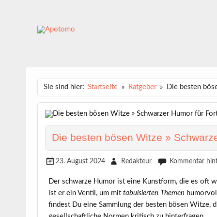
Skip
to
content
APOTOMO
Dein News-Magazin
Sie sind hier:
Startseite
Ratgeber
Die besten böse
Die besten bösen Witze » Schwarze
23. August 2024
Redakteur
Kommentar hint
Der
schwarze Humor
ist eine Kunstform, die es oft 
ist er ein Ventil, um mit
tabuisierten Themen
humorvoll
findest Du eine Sammlung der
besten bösen Witze
, 
gesellschaftliche Normen kritisch zu hinterfragen.