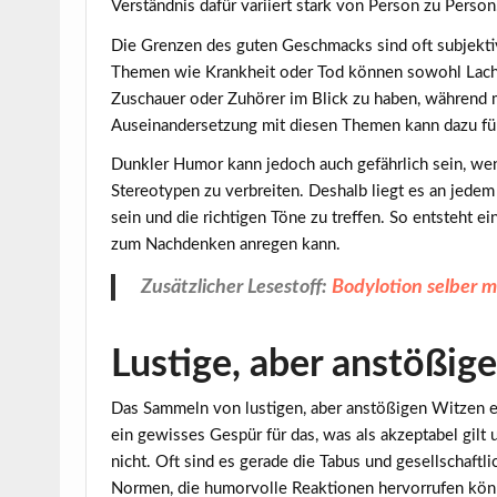
Verständnis dafür variiert stark von Person zu Person
Die Grenzen des guten Geschmacks sind oft subjektiv
Themen wie Krankheit oder Tod können sowohl Lachen
Zuschauer oder Zuhörer im Blick zu haben, während 
Auseinandersetzung mit diesen Themen kann dazu füh
Dunkler Humor kann jedoch auch gefährlich sein, wen
Stereotypen zu verbreiten. Deshalb liegt es an jedem
sein und die richtigen Töne zu treffen. So entsteht 
zum Nachdenken anregen kann.
Zusätzlicher Lesestoff:
Bodylotion selber m
Lustige, aber anstößi
Das Sammeln von
lustigen
, aber anstößigen Witzen e
ein gewisses Gespür für das, was als akzeptabel gilt
nicht. Oft sind es gerade die Tabus und gesellschaftl
Normen, die humorvolle Reaktionen hervorrufen kön