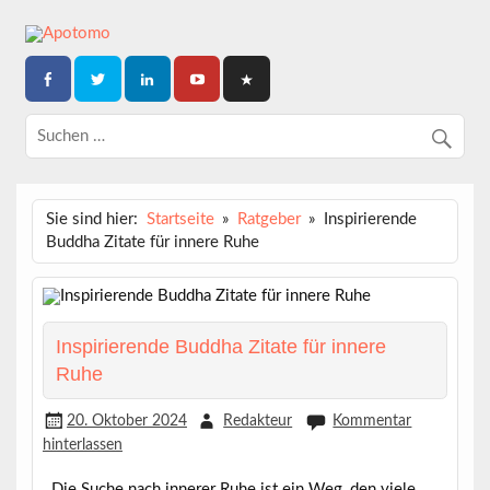
Skip
to
content
Dein News-Magazin
APOTOMO
Sie sind hier:
Startseite
Ratgeber
Inspirierende
Buddha Zitate für innere Ruhe
Inspirierende Buddha Zitate für innere
Ruhe
20. Oktober 2024
Redakteur
Kommentar
hinterlassen
Die Suche nach
innerer Ruhe
ist ein Weg, den viele