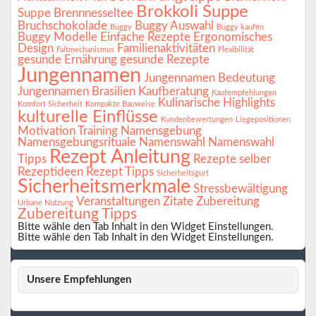
Brokkoli Suppe
Suppe
Brennnesseltee
Bruchschokolade
Buggy Auswahl
Buggy
Buggy kaufen
Buggy Modelle
Einfache Rezepte
Ergonomisches
Design
Familienaktivitäten
Faltmechanismus
Flexibilität
gesunde Ernährung
gesunde Rezepte
Jungennamen
Jungennamen Bedeutung
Jungennamen Brasilien
Kaufberatung
Kaufempfehlungen
Kulinarische Highlights
Komfort Sicherheit
Kompakte Bauweise
kulturelle Einflüsse
Kundenbewertungen
Liegepositionen
Motivation Training
Namensgebung
Namensgebungsrituale
Namenswahl
Namenswahl
Rezept Anleitung
Tipps
Rezepte selber
Rezeptideen
Rezept Tipps
Sicherheitsgurt
Sicherheitsmerkmale
Stressbewältigung
Veranstaltungen
Zitate
Zubereitung
Urbane Nutzung
Zubereitung Tipps
Bitte wähle den Tab Inhalt in den Widget Einstellungen.
Bitte wähle den Tab Inhalt in den Widget Einstellungen.
Unsere Empfehlungen