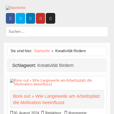
Skip
to
content
Dein News-Magazin
APOTOMO
Sie sind hier:
Startseite
Kreativität fördern
Schlagwort:
Kreativität fördern
Bore out » Wie Langeweile am Arbeitsplatz
die Motivation beeinflusst
30. August 2024
Redakteur
Kommentar