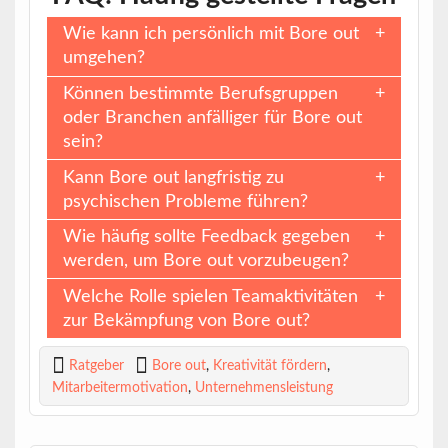
Wie kann ich persönlich mit Bore out
umgehen?
Können bestimmte Berufsgruppen
oder Branchen anfälliger für Bore out
sein?
Kann Bore out langfristig zu
psychischen Probleme führen?
Wie häufig sollte Feedback gegeben
werden, um Bore out vorzubeugen?
Welche Rolle spielen Teamaktivitäten
zur Bekämpfung von Bore out?
Ratgeber
Bore out
,
Kreativität fördern
,
Mitarbeitermotivation
,
Unternehmensleistung