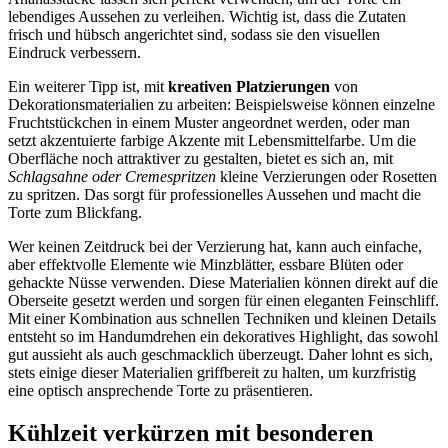
lebendiges Aussehen zu verleihen. Wichtig ist, dass die Zutaten
frisch und hübsch angerichtet sind, sodass sie den visuellen
Eindruck verbessern.
Ein weiterer Tipp ist, mit
kreativen Platzierungen
von
Dekorationsmaterialien zu arbeiten: Beispielsweise können einzelne
Fruchtstückchen in einem Muster angeordnet werden, oder man
setzt akzentuierte farbige Akzente mit Lebensmittelfarbe. Um die
Oberfläche noch attraktiver zu gestalten, bietet es sich an, mit
Schlagsahne oder Cremespritzen
kleine Verzierungen oder Rosetten
zu spritzen. Das sorgt für professionelles Aussehen und macht die
Torte zum Blickfang.
Wer keinen Zeitdruck bei der Verzierung hat, kann auch einfache,
aber effektvolle Elemente wie Minzblätter, essbare Blüten oder
gehackte Nüsse verwenden. Diese Materialien können direkt auf die
Oberseite gesetzt werden und sorgen für einen eleganten Feinschliff.
Mit einer Kombination aus schnellen Techniken und kleinen Details
entsteht so im Handumdrehen ein dekoratives Highlight, das sowohl
gut aussieht als auch geschmacklich überzeugt. Daher lohnt es sich,
stets einige dieser Materialien griffbereit zu halten, um kurzfristig
eine optisch ansprechende Torte zu präsentieren.
Kühlzeit verkürzen mit besonderen