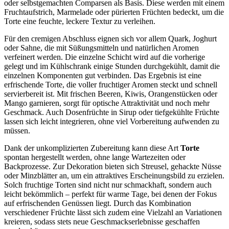
oder selbstgemachten Comparsen als Basis. Diese werden mit einem
Fruchtaufstrich, Marmelade oder pürierten Früchten bedeckt, um die
Torte eine feuchte, leckere Textur zu verleihen.
Für den cremigen Abschluss eignen sich vor allem Quark, Joghurt
oder Sahne, die mit Süßungsmitteln und natürlichen Aromen
verfeinert werden. Die einzelne Schicht wird auf die vorherige
gelegt und im Kühlschrank einige Stunden durchgekühlt, damit die
einzelnen Komponenten gut verbinden. Das Ergebnis ist eine
erfrischende Torte, die voller fruchtiger Aromen steckt und schnell
servierbereit ist. Mit frischen Beeren, Kiwis, Orangenstücken oder
Mango garnieren, sorgt für optische Attraktivität und noch mehr
Geschmack. Auch Dosenfrüchte in Sirup oder tiefgekühlte Früchte
lassen sich leicht integrieren, ohne viel Vorbereitung aufwenden zu
müssen.
Dank der unkomplizierten Zubereitung kann diese Art
Torte
spontan hergestellt werden, ohne lange Wartezeiten oder
Backprozesse. Zur Dekoration bieten sich Streusel, gehackte Nüsse
oder Minzblätter an, um ein attraktives Erscheinungsbild zu erzielen.
Solch fruchtige Torten sind nicht nur schmackhaft, sondern auch
leicht bekömmlich – perfekt für warme Tage, bei denen der Fokus
auf erfrischenden Genüssen liegt. Durch das Kombination
verschiedener Früchte lässt sich zudem eine Vielzahl an Variationen
kreieren, sodass stets neue Geschmackserlebnisse geschaffen