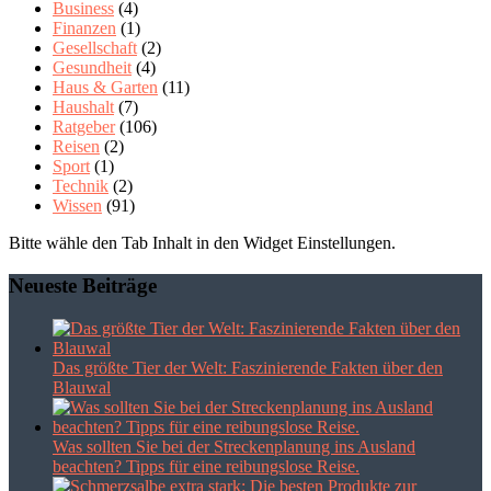
Business
(4)
Finanzen
(1)
Gesellschaft
(2)
Gesundheit
(4)
Haus & Garten
(11)
Haushalt
(7)
Ratgeber
(106)
Reisen
(2)
Sport
(1)
Technik
(2)
Wissen
(91)
Bitte wähle den Tab Inhalt in den Widget Einstellungen.
Neueste Beiträge
Das größte Tier der Welt: Faszinierende Fakten über den
Blauwal
Was sollten Sie bei der Streckenplanung ins Ausland
beachten? Tipps für eine reibungslose Reise.