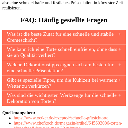
also eine schmackhafte und festliches Präsentation in kürzester Zeit
realisieren.
FAQ: Häufig gestellte Fragen
Was ist die beste Zutat für eine schnelle und stabile
Cremeschicht?
Wie kann ich eine Torte schnell einfrieren, ohne dass
sie an Qualität verliert?
Welche Dekorationstipps eignen sich am besten für
eine schnelle Präsentation?
Gibt es spezielle Tipps, um die Kühlzeit bei warmem
Wetter zu verkürzen?
Was sind die wichtigsten Werkzeuge für die schnelle
Dekoration von Torten?
Quellenangaben:
https://www.oetker.de/rezepte/r/schnelle-pfirsichtorte
https://www.chefkoch.de/magazin/artikel/645603086-torten-