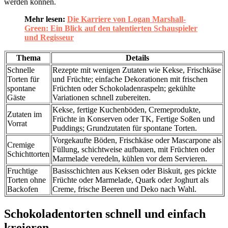
werden können.
Mehr lesen:
Die Karriere von Logan Marshall-
Green: Ein Blick auf den talentierten Schauspieler
und Regisseur
Thema
Details
Schnelle
Rezepte mit wenigen Zutaten wie Kekse, Frischkäse
Torten für
und Früchte; einfache Dekorationen mit frischen
spontane
Früchten oder Schokoladenraspeln; gekühlte
Gäste
Variationen schnell zubereiten.
Kekse, fertige Kuchenböden, Cremeprodukte,
Zutaten im
Früchte in Konserven oder TK, Fertige Soßen und
Vorrat
Puddings; Grundzutaten für spontane Torten.
Vorgekaufte Böden, Frischkäse oder Mascarpone als
Cremige
Füllung, schichtweise aufbauen, mit Früchten oder
Schichttorten
Marmelade veredeln, kühlen vor dem Servieren.
Fruchtige
Basisschichten aus Keksen oder Biskuit, ges pickte
Torten ohne
Früchte oder Marmelade, Quark oder Joghurt als
Backofen
Creme, frische Beeren und Deko nach Wahl.
Schokoladentorten schnell und einfach
kreieren