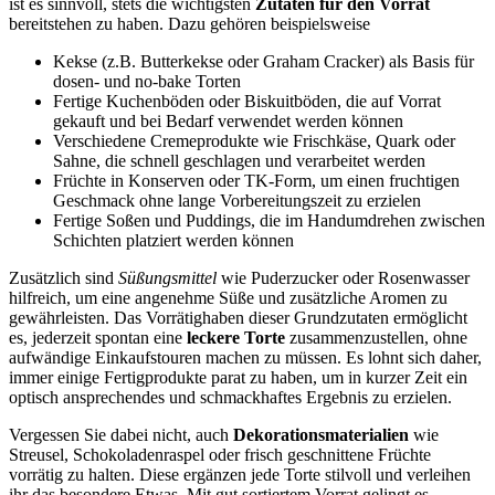
ist es sinnvoll, stets die wichtigsten
Zutaten für den Vorrat
bereitstehen zu haben. Dazu gehören beispielsweise
Kekse (z.B. Butterkekse oder Graham Cracker) als Basis für
dosen- und no-bake Torten
Fertige Kuchenböden oder Biskuitböden, die auf Vorrat
gekauft und bei Bedarf verwendet werden können
Verschiedene Cremeprodukte wie Frischkäse, Quark oder
Sahne, die schnell geschlagen und verarbeitet werden
Früchte in Konserven oder TK-Form, um einen fruchtigen
Geschmack ohne lange Vorbereitungszeit zu erzielen
Fertige Soßen und Puddings, die im Handumdrehen zwischen
Schichten platziert werden können
Zusätzlich sind
Süßungsmittel
wie Puderzucker oder Rosenwasser
hilfreich, um eine angenehme Süße und zusätzliche Aromen zu
gewährleisten. Das Vorrätighaben dieser Grundzutaten ermöglicht
es, jederzeit spontan eine
leckere Torte
zusammenzustellen, ohne
aufwändige Einkaufstouren machen zu müssen. Es lohnt sich daher,
immer einige Fertigprodukte parat zu haben, um in kurzer Zeit ein
optisch ansprechendes und schmackhaftes Ergebnis zu erzielen.
Vergessen Sie dabei nicht, auch
Dekorationsmaterialien
wie
Streusel, Schokoladenraspel oder frisch geschnittene Früchte
vorrätig zu halten. Diese ergänzen jede Torte stilvoll und verleihen
ihr das besondere Etwas. Mit gut sortiertem Vorrat gelingt es,