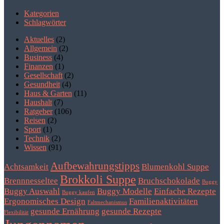
Kategorien
Schlagwörter
Aktuelles
(2)
Allgemein
(2)
Business
(4)
Finanzen
(1)
Gesellschaft
(2)
Gesundheit
(4)
Haus & Garten
(11)
Haushalt
(7)
Ratgeber
(106)
Reisen
(2)
Sport
(1)
Technik
(2)
Wissen
(91)
Aufbewahrungstipps
Achtsamkeit
Blumenkohl Suppe
Brokkoli Suppe
Brennnesseltee
Bruchschokolade
Buggy
Buggy Auswahl
Buggy Modelle
Einfache Rezepte
Buggy kaufen
Ergonomisches Design
Familienaktivitäten
Faltmechanismus
gesunde Ernährung
gesunde Rezepte
Flexibilität