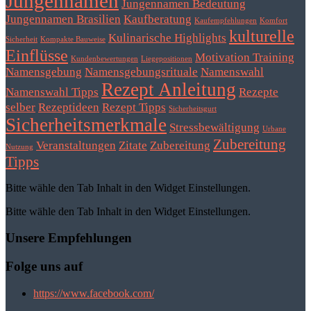
Jungennamen
Jungennamen Bedeutung
Jungennamen Brasilien
Kaufberatung
Kaufempfehlungen
Komfort
kulturelle
Kulinarische Highlights
Sicherheit
Kompakte Bauweise
Einflüsse
Motivation Training
Kundenbewertungen
Liegepositionen
Namensgebung
Namensgebungsrituale
Namenswahl
Rezept Anleitung
Namenswahl Tipps
Rezepte
selber
Rezeptideen
Rezept Tipps
Sicherheitsgurt
Sicherheitsmerkmale
Stressbewältigung
Urbane
Zubereitung
Veranstaltungen
Zitate
Zubereitung
Nutzung
Tipps
Bitte wähle den Tab Inhalt in den Widget Einstellungen.
Bitte wähle den Tab Inhalt in den Widget Einstellungen.
Unsere Empfehlungen
Folge uns auf
https://www.facebook.com/