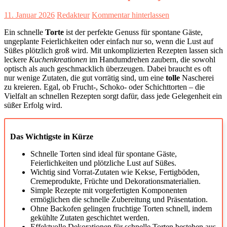
11. Januar 2026
Redakteur
Kommentar hinterlassen
Ein schnelle
Torte
ist der perfekte Genuss für spontane Gäste,
ungeplante Feierlichkeiten oder einfach nur so, wenn die Lust auf
Süßes plötzlich groß wird. Mit unkomplizierten Rezepten lassen sich
leckere
Kuchenkreationen
im Handumdrehen zaubern, die sowohl
optisch als auch geschmacklich überzeugen. Dabei braucht es oft
nur wenige Zutaten, die gut vorrätig sind, um eine
tolle
Nascherei
zu kreieren. Egal, ob Frucht-, Schoko- oder Schichttorten – die
Vielfalt an schnellen Rezepten sorgt dafür, dass jede Gelegenheit ein
süßer Erfolg wird.
Das Wichtigste in Kürze
Schnelle Torten sind ideal für spontane Gäste,
Feierlichkeiten und plötzliche Lust auf Süßes.
Wichtig sind Vorrat-Zutaten wie Kekse, Fertigböden,
Cremeprodukte, Früchte und Dekorationsmaterialien.
Simple Rezepte mit vorgefertigten Komponenten
ermöglichen die schnelle Zubereitung und Präsentation.
Ohne Backofen gelingen fruchtige Torten schnell, indem
gekühlte Zutaten geschichtet werden.
Effektvolle Dekorationen für schnelle Torten bestehen aus