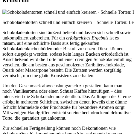
Schokoladentorten schnell und einfach kreieren – Schnelle Torten: Le
Schokoladentorten sind äußerst beliebt und lassen sich schnell sowie
unkompliziert zubereiten. Für ein
erfolgreiches Ergebnis
ist es
ratsam, auf eine schlichte Basis aus fertig gekauften
Schokoladenkuchenböden oder Biskuit zu setzen. Diese können
sofort ausgelegt werden, sodass kein langes Backen erforderlich ist.
Anschließend wird die Torte mit einer cremigen Schokoladenfüllung
versehen, die am besten aus geschmolzener Zartbitterschokolade,
Quark oder Mascarpone besteht. Die Zutaten werden sorgfältig
vermischt, um eine glatte Konsistenz zu erhalten.
Um den Geschmack abwechslungsreich zu gestalten, kann man
noch Vanillearoma oder einen Schuss Kaffee hinzufügen – dies
intensiviert die Schokoladennote deutlich. Das Auftragen der Creme
erfolgt in mehreren Schichten, zwischen denen jeweils eine dünne
Schicht Marmelade oder Fruchtsoße für besondere Aromen sorgt.
Mit wenigen Handgriffen entsteht so eine beeindruckend dekorative
Torte, die garantiert gut ankommt.
Zur schnellen Fertigstellung können noch Dekorationen wie
Schokospäne, Kakaopulver oder bunte Streusel genutzt werden.