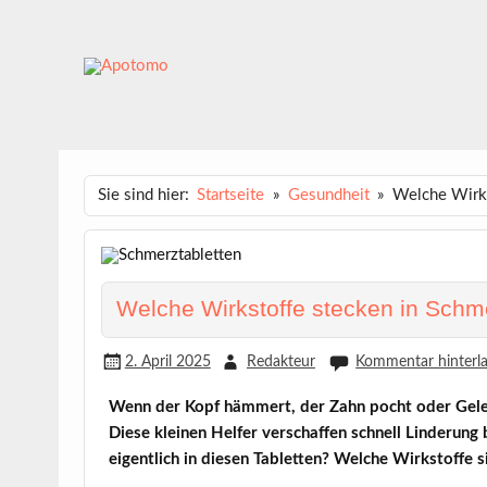
Skip
to
content
APOTOMO
Dein News-Magazin
Sie sind hier:
Startseite
Gesundheit
Welche Wirks
Welche Wirkstoffe stecken in Schme
2. April 2025
Redakteur
Kommentar hinterl
Wenn der Kopf hämmert, der Zahn pocht oder Gelen
Diese kleinen Helfer verschaffen schnell Linderun
eigentlich in diesen Tabletten? Welche Wirkstoffe 