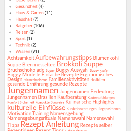
Gesellschaft
(2)
Gesundheit
(4)
Haus & Garten
(11)
Haushalt
(7)
Ratgeber
(106)
Reisen
(2)
Sport
(1)
Technik
(2)
Wissen
(91)
Aufbewahrungstipps
Achtsamkeit
Blumenkohl
Brokkoli Suppe
Suppe
Brennnesseltee
Bruchschokolade
Buggy Auswahl
Buggy
Buggy kaufen
Buggy Modelle
Einfache Rezepte
Ergonomisches
Design
Familienaktivitäten
Faltmechanismus
Flexibilität
gesunde Ernährung
gesunde Rezepte
Jungennamen
Jungennamen Bedeutung
Jungennamen Brasilien
Kaufberatung
Kaufempfehlungen
Kulinarische Highlights
Komfort Sicherheit
Kompakte Bauweise
kulturelle Einflüsse
Kundenbewertungen
Liegepositionen
Motivation Training
Namensgebung
Namensgebungsrituale
Namenswahl
Namenswahl
Rezept Anleitung
Tipps
Rezepte selber
Rezeptideen
Rezept Tipps