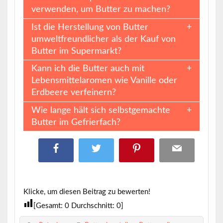
verwenden, um Butter zu machen?
Ist die Herstellung von Butter
umweltfreundlicher als der Kauf von
Butter im Supermarkt?
Kann ich die Butter auch mit
Lebensmittelaromen wie Vanille oder
Erdbeere verfeinern?
Wie lange hält sich selbstgemachte
Butter im Gefrierfach?
Klicke, um diesen Beitrag zu bewerten!
[Gesamt:
0
Durchschnitt:
0
]