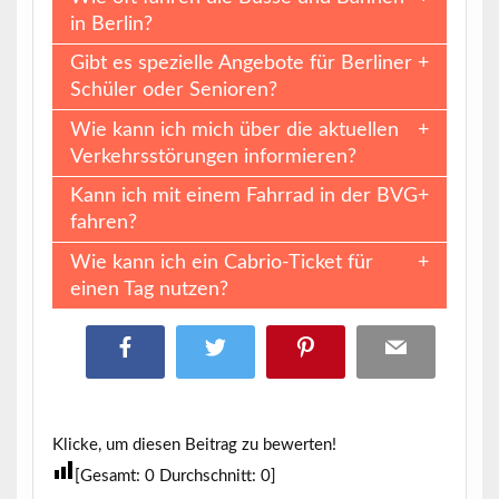
in Berlin?
Gibt es spezielle Angebote für Berliner
Schüler oder Senioren?
Wie kann ich mich über die aktuellen
Verkehrsstörungen informieren?
Kann ich mit einem Fahrrad in der BVG
fahren?
Wie kann ich ein Cabrio-Ticket für
einen Tag nutzen?
Klicke, um diesen Beitrag zu bewerten!
[Gesamt:
0
Durchschnitt:
0
]