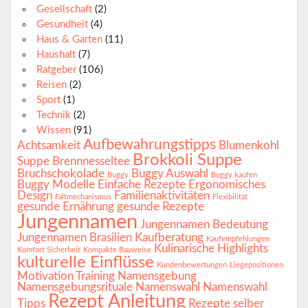
Gesellschaft
(2)
Gesundheit
(4)
Haus & Garten
(11)
Haushalt
(7)
Ratgeber
(106)
Reisen
(2)
Sport
(1)
Technik
(2)
Wissen
(91)
Aufbewahrungstipps
Achtsamkeit
Blumenkohl
Brokkoli Suppe
Suppe
Brennnesseltee
Bruchschokolade
Buggy Auswahl
Buggy
Buggy kaufen
Buggy Modelle
Einfache Rezepte
Ergonomisches
Design
Familienaktivitäten
Faltmechanismus
Flexibilität
gesunde Ernährung
gesunde Rezepte
Jungennamen
Jungennamen Bedeutung
Jungennamen Brasilien
Kaufberatung
Kaufempfehlungen
Kulinarische Highlights
Komfort Sicherheit
Kompakte Bauweise
kulturelle Einflüsse
Kundenbewertungen
Liegepositionen
Motivation Training
Namensgebung
Namensgebungsrituale
Namenswahl
Namenswahl
Rezept Anleitung
Tipps
Rezepte selber