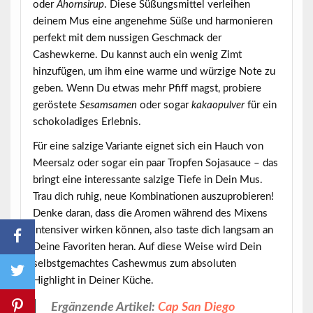
oder
Ahornsirup
. Diese Süßungsmittel verleihen
deinem Mus eine angenehme Süße und harmonieren
perfekt mit dem nussigen Geschmack der
Cashewkerne. Du kannst auch ein wenig
Zimt
hinzufügen, um ihm eine warme und würzige Note zu
geben. Wenn Du etwas mehr Pfiff magst, probiere
geröstete
Sesamsamen
oder sogar
kakaopulver
für ein
schokoladiges Erlebnis.
Für eine salzige Variante eignet sich ein Hauch von
Meersalz
oder sogar ein paar Tropfen Sojasauce – das
bringt eine interessante salzige Tiefe in Dein Mus.
Trau dich ruhig, neue Kombinationen auszuprobieren!
Denke daran, dass die Aromen während des Mixens
intensiver wirken können, also taste dich langsam an
Deine Favoriten heran. Auf diese Weise wird Dein
selbstgemachtes Cashewmus zum absoluten
Highlight in Deiner Küche.
Ergänzende Artikel:
Cap San Diego