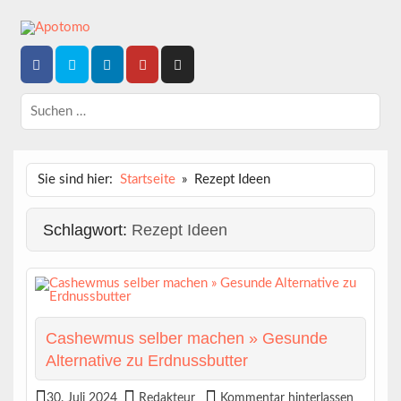
Skip
to
content
Dein News-Magazin
APOTOMO
Sie sind hier:
Startseite
Rezept Ideen
Schlagwort:
Rezept Ideen
Cashewmus selber machen » Gesunde
Alternative zu Erdnussbutter
30. Juli 2024
Redakteur
Kommentar hinterlassen