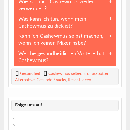
Wie kann ich Cashewmus weiter
verwenden?
Was kann ich tun, wenn mein
Cashewmus zu dick ist?
Kann ich Cashewmus selbst machen,
wenn ich keinen Mixer habe?
Welche gesundheitlichen Vorteile hat
Cashewmus?
Gesundheit
Cashewmus selber
,
Erdnussbutter
Alternative
,
Gesunde Snacks
,
Rezept Ideen
Folge uns auf
https://www.facebook.com/
https://twitter.com/