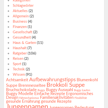
Kategorien
Schlagwörter
Aktuelles
(2)
Allgemein
(2)
Business
(4)
Finanzen
(1)
Gesellschaft
(2)
Gesundheit
(4)
Haus & Garten
(11)
Haushalt
(7)
Ratgeber
(106)
Reisen
(2)
Sport
(1)
Technik
(2)
Wissen
(91)
Aufbewahrungstipps
Achtsamkeit
Blumenkohl
Brokkoli Suppe
Suppe
Brennnesseltee
Bruchschokolade
Buggy Auswahl
Buggy
Buggy kaufen
Buggy Modelle
Einfache Rezepte
Ergonomisches
Design
Familienaktivitäten
Faltmechanismus
Flexibilität
gesunde Ernährung
gesunde Rezepte
Jungennamen
Jungennamen Bedeutung