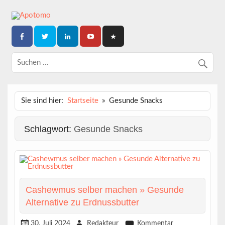
Skip
to
content
Dein News-Magazin
APOTOMO
Sie sind hier:
Startseite
Gesunde Snacks
Schlagwort:
Gesunde Snacks
Cashewmus selber machen » Gesunde
Alternative zu Erdnussbutter
30. Juli 2024
Redakteur
Kommentar