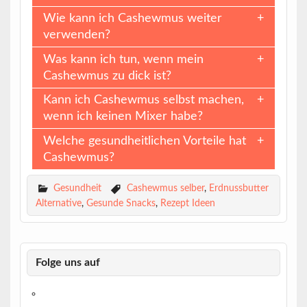
Wie kann ich Cashewmus weiter
verwenden?
Was kann ich tun, wenn mein
Cashewmus zu dick ist?
Kann ich Cashewmus selbst machen,
wenn ich keinen Mixer habe?
Welche gesundheitlichen Vorteile hat
Cashewmus?
Gesundheit
Cashewmus selber
,
Erdnussbutter
Alternative
,
Gesunde Snacks
,
Rezept Ideen
Folge uns auf
https://www.facebook.com/