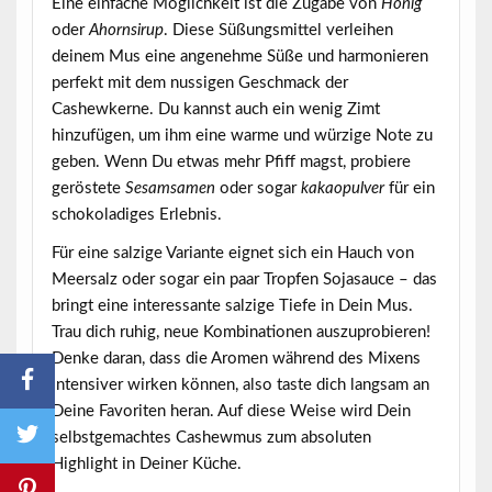
Eine einfache Möglichkeit ist die Zugabe von
Honig
oder
Ahornsirup
. Diese Süßungsmittel verleihen
deinem Mus eine angenehme Süße und harmonieren
perfekt mit dem nussigen Geschmack der
Cashewkerne. Du kannst auch ein wenig
Zimt
hinzufügen, um ihm eine warme und würzige Note zu
geben. Wenn Du etwas mehr Pfiff magst, probiere
geröstete
Sesamsamen
oder sogar
kakaopulver
für ein
schokoladiges Erlebnis.
Für eine salzige Variante eignet sich ein Hauch von
Meersalz
oder sogar ein paar Tropfen Sojasauce – das
bringt eine interessante salzige Tiefe in Dein Mus.
Trau dich ruhig, neue Kombinationen auszuprobieren!
Denke daran, dass die Aromen während des Mixens
intensiver wirken können, also taste dich langsam an
Deine Favoriten heran. Auf diese Weise wird Dein
selbstgemachtes Cashewmus zum absoluten
Highlight in Deiner Küche.