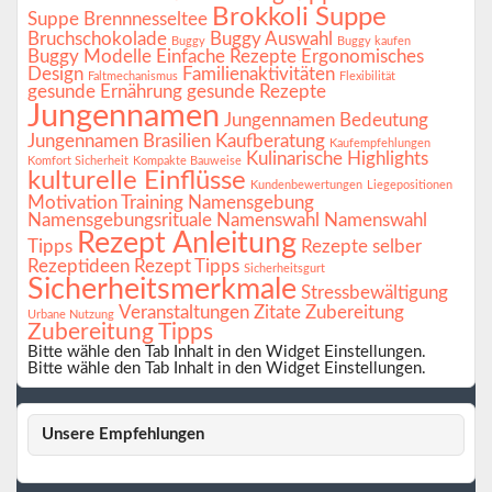
Brokkoli Suppe
Suppe
Brennnesseltee
Bruchschokolade
Buggy Auswahl
Buggy
Buggy kaufen
Buggy Modelle
Einfache Rezepte
Ergonomisches
Design
Familienaktivitäten
Faltmechanismus
Flexibilität
gesunde Ernährung
gesunde Rezepte
Jungennamen
Jungennamen Bedeutung
Jungennamen Brasilien
Kaufberatung
Kaufempfehlungen
Kulinarische Highlights
Komfort Sicherheit
Kompakte Bauweise
kulturelle Einflüsse
Kundenbewertungen
Liegepositionen
Motivation Training
Namensgebung
Namensgebungsrituale
Namenswahl
Namenswahl
Rezept Anleitung
Tipps
Rezepte selber
Rezeptideen
Rezept Tipps
Sicherheitsgurt
Sicherheitsmerkmale
Stressbewältigung
Veranstaltungen
Zitate
Zubereitung
Urbane Nutzung
Zubereitung Tipps
Bitte wähle den Tab Inhalt in den Widget Einstellungen.
Bitte wähle den Tab Inhalt in den Widget Einstellungen.
Unsere Empfehlungen