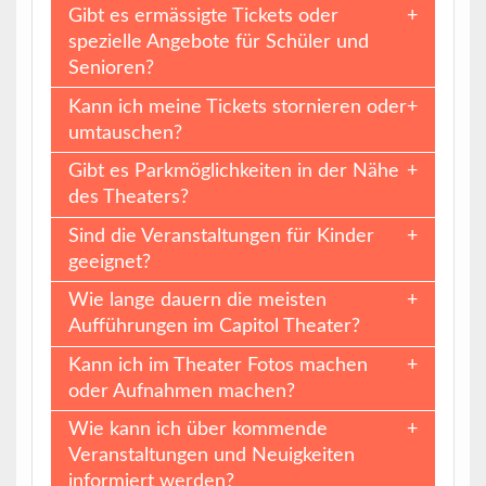
Gibt es ermässigte Tickets oder
spezielle Angebote für Schüler und
Senioren?
Kann ich meine Tickets stornieren oder
umtauschen?
Gibt es Parkmöglichkeiten in der Nähe
des Theaters?
Sind die Veranstaltungen für Kinder
geeignet?
Wie lange dauern die meisten
Aufführungen im Capitol Theater?
Kann ich im Theater Fotos machen
oder Aufnahmen machen?
Wie kann ich über kommende
Veranstaltungen und Neuigkeiten
informiert werden?