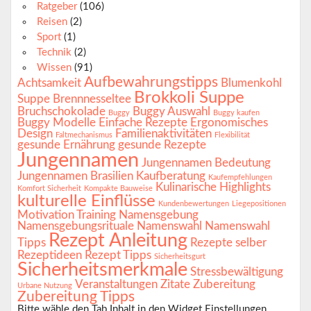
Ratgeber
(106)
Reisen
(2)
Sport
(1)
Technik
(2)
Wissen
(91)
Aufbewahrungstipps
Achtsamkeit
Blumenkohl
Brokkoli Suppe
Suppe
Brennnesseltee
Bruchschokolade
Buggy Auswahl
Buggy
Buggy kaufen
Buggy Modelle
Einfache Rezepte
Ergonomisches
Design
Familienaktivitäten
Faltmechanismus
Flexibilität
gesunde Ernährung
gesunde Rezepte
Jungennamen
Jungennamen Bedeutung
Jungennamen Brasilien
Kaufberatung
Kaufempfehlungen
Kulinarische Highlights
Komfort Sicherheit
Kompakte Bauweise
kulturelle Einflüsse
Kundenbewertungen
Liegepositionen
Motivation Training
Namensgebung
Namensgebungsrituale
Namenswahl
Namenswahl
Rezept Anleitung
Tipps
Rezepte selber
Rezeptideen
Rezept Tipps
Sicherheitsgurt
Sicherheitsmerkmale
Stressbewältigung
Veranstaltungen
Zitate
Zubereitung
Urbane Nutzung
Zubereitung Tipps
Bitte wähle den Tab Inhalt in den Widget Einstellungen.