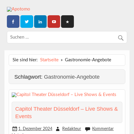
Skip
to
content
Dein News-Magazin
APOTOMO
Sie sind hier:
Startseite
Gastronomie-Angebote
Schlagwort:
Gastronomie-Angebote
Capitol Theater Düsseldorf – Live Shows &
Events
1. Dezember 2024
Redakteur
Kommentar