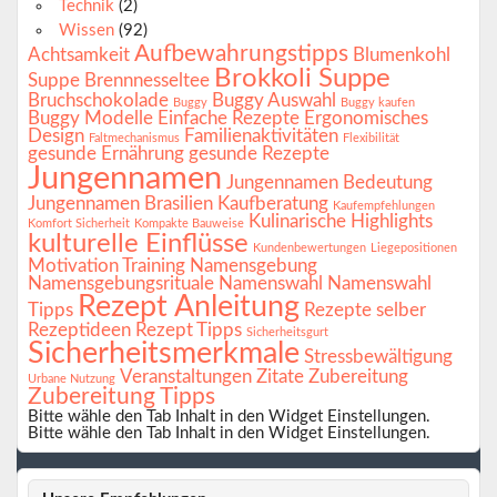
Technik
(2)
Wissen
(92)
Aufbewahrungstipps
Achtsamkeit
Blumenkohl
Brokkoli Suppe
Suppe
Brennnesseltee
Bruchschokolade
Buggy Auswahl
Buggy
Buggy kaufen
Buggy Modelle
Einfache Rezepte
Ergonomisches
Design
Familienaktivitäten
Faltmechanismus
Flexibilität
gesunde Ernährung
gesunde Rezepte
Jungennamen
Jungennamen Bedeutung
Jungennamen Brasilien
Kaufberatung
Kaufempfehlungen
Kulinarische Highlights
Komfort Sicherheit
Kompakte Bauweise
kulturelle Einflüsse
Kundenbewertungen
Liegepositionen
Motivation Training
Namensgebung
Namensgebungsrituale
Namenswahl
Namenswahl
Rezept Anleitung
Tipps
Rezepte selber
Rezeptideen
Rezept Tipps
Sicherheitsgurt
Sicherheitsmerkmale
Stressbewältigung
Veranstaltungen
Zitate
Zubereitung
Urbane Nutzung
Zubereitung Tipps
Bitte wähle den Tab Inhalt in den Widget Einstellungen.
Bitte wähle den Tab Inhalt in den Widget Einstellungen.