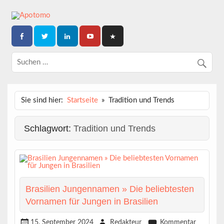
Skip
to
content
Dein News-Magazin
APOTOMO
Sie sind hier:
Startseite
Tradition und Trends
Schlagwort:
Tradition und Trends
Brasilien Jungennamen » Die beliebtesten
Vornamen für Jungen in Brasilien
15. September 2024
Redakteur
Kommentar