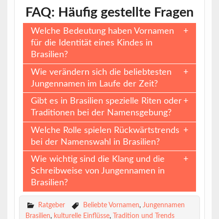
FAQ: Häufig gestellte Fragen
Welche Bedeutung haben Vornamen
für die Identität eines Kindes in
Brasilien?
Wie verändern sich die beliebtesten
Jungennamen im Laufe der Zeit?
Gibt es in Brasilien spezielle Riten oder
Traditionen bei der Namensgebung?
Welche Rolle spielen Rückwärtstrends
bei der Namenswahl in Brasilien?
Wie wichtig sind die Klang und die
Schreibweise von Jungennamen in
Brasilien?
Ratgeber
Beliebte Vornamen
,
Jungennamen
Brasilien
,
kulturelle Einflüsse
,
Tradition und Trends