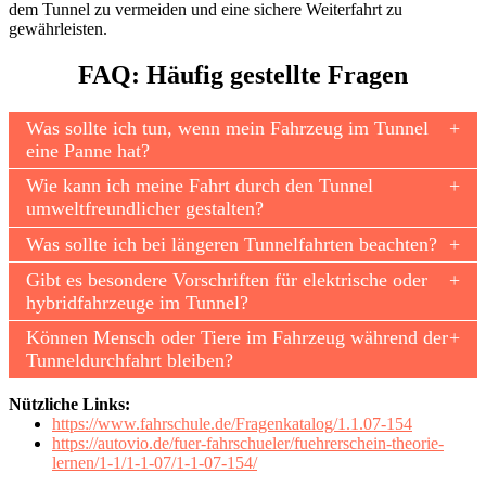
dem Tunnel zu vermeiden und eine sichere Weiterfahrt zu
gewährleisten.
FAQ: Häufig gestellte Fragen
Was sollte ich tun, wenn mein Fahrzeug im Tunnel
eine Panne hat?
Wie kann ich meine Fahrt durch den Tunnel
umweltfreundlicher gestalten?
Was sollte ich bei längeren Tunnelfahrten beachten?
Gibt es besondere Vorschriften für elektrische oder
hybridfahrzeuge im Tunnel?
Können Mensch oder Tiere im Fahrzeug während der
Tunneldurchfahrt bleiben?
Nützliche Links:
https://www.fahrschule.de/Fragenkatalog/1.1.07-154
https://autovio.de/fuer-fahrschueler/fuehrerschein-theorie-
lernen/1-1/1-1-07/1-1-07-154/