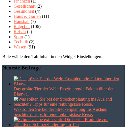
Finanzen
(1)
Gesellschaft
(2)
Gesundheit
(4)
Haus & Garten
(11)
Haushalt
(7)
Ratgeber
(106)
Reisen
(2)
Sport
(1)
Technik
(2)
Wissen
(91)
Bitte wähle den Tab Inhalt in den Widget Einstellungen.
Neueste Beiträge
Das größte Tier der Welt: Faszinierende Fakten über den
Blauwal
Was sollten Sie bei der Streckenplanung ins Ausland
beachten? Tipps für eine reibungslose Reise.