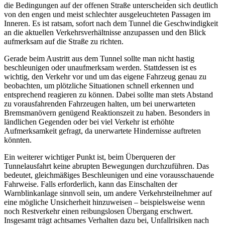
die Bedingungen auf der offenen Straße unterscheiden sich deutlich
von den engen und meist schlechter ausgeleuchteten Passagen im
Inneren. Es ist ratsam, sofort nach dem Tunnel die Geschwindigkeit
an die aktuellen Verkehrsverhältnisse anzupassen und den Blick
aufmerksam auf die Straße zu richten.
Gerade beim Austritt aus dem Tunnel sollte man nicht hastig
beschleunigen oder unaufmerksam werden. Stattdessen ist es
wichtig, den Verkehr vor und um das eigene Fahrzeug genau zu
beobachten, um plötzliche Situationen schnell erkennen und
entsprechend reagieren zu können. Dabei sollte man stets Abstand
zu vorausfahrenden Fahrzeugen halten, um bei unerwarteten
Bremsmanövern genügend Reaktionszeit zu haben. Besonders in
ländlichen Gegenden oder bei viel Verkehr ist erhöhte
Aufmerksamkeit gefragt, da unerwartete Hindernisse auftreten
könnten.
Ein weiterer wichtiger Punkt ist, beim Überqueren der
Tunnelausfahrt keine abrupten Bewegungen durchzuführen. Das
bedeutet, gleichmäßiges Beschleunigen und eine vorausschauende
Fahrweise. Falls erforderlich, kann das Einschalten der
Warnblinkanlage sinnvoll sein, um andere Verkehrsteilnehmer auf
eine mögliche Unsicherheit hinzuweisen – beispielsweise wenn
noch Restverkehr einen reibungslosen Übergang erschwert.
Insgesamt trägt achtsames Verhalten dazu bei, Unfallrisiken nach