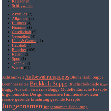
Kategorien
Schlagwörter
Aktuelles
(2)
Allgemein
(2)
Business
(4)
Finanzen
(1)
Gesellschaft
(2)
Gesundheit
(4)
Haus & Garten
(11)
Haushalt
(7)
Ratgeber
(106)
Reisen
(2)
Sport
(1)
Technik
(2)
Wissen
(91)
Aufbewahrungstipps
Achtsamkeit
Blumenkohl Suppe
Brokkoli Suppe
Brennnesseltee
Bruchschokolade
Buggy
Buggy Auswahl
Buggy Modelle
Einfache Rezepte
Buggy kaufen
Ergonomisches Design
Familienaktivitäten
Faltmechanismus
gesunde Ernährung
gesunde Rezepte
Flexibilität
Jungennamen
Jungennamen Bedeutung