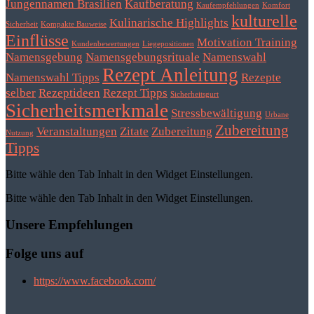
Jungennamen Brasilien
Kaufberatung
Kaufempfehlungen
Komfort
kulturelle
Kulinarische Highlights
Sicherheit
Kompakte Bauweise
Einflüsse
Motivation Training
Kundenbewertungen
Liegepositionen
Namensgebung
Namensgebungsrituale
Namenswahl
Rezept Anleitung
Namenswahl Tipps
Rezepte
selber
Rezeptideen
Rezept Tipps
Sicherheitsgurt
Sicherheitsmerkmale
Stressbewältigung
Urbane
Zubereitung
Veranstaltungen
Zitate
Zubereitung
Nutzung
Tipps
Bitte wähle den Tab Inhalt in den Widget Einstellungen.
Bitte wähle den Tab Inhalt in den Widget Einstellungen.
Unsere Empfehlungen
Folge uns auf
https://www.facebook.com/