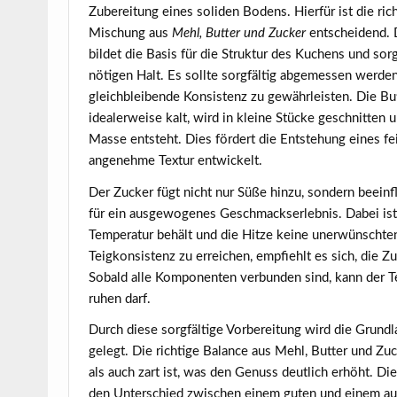
Zubereitung eines soliden Bodens. Hierfür ist die ric
Mischung aus
Mehl, Butter und Zucker
entscheidend.
bildet die Basis für die Struktur des Kuchens und sorg
nötigen Halt. Es sollte sorgfältig abgemessen werde
gleichbleibende Konsistenz zu gewährleisten. Die But
idealerweise kalt, wird in kleine Stücke geschnitte
Masse entsteht. Dies fördert die Entstehung eines f
angenehme Textur entwickelt.
Der Zucker fügt nicht nur Süße hinzu, sondern beeinf
für ein ausgewogenes Geschmackserlebnis. Dabei ist d
Temperatur behält und die Hitze keine unerwünscht
Teigkonsistenz zu erreichen, empfiehlt es sich, die 
Sobald alle Komponenten verbunden sind, kann der Te
ruhen darf.
Durch diese sorgfältige Vorbereitung wird die Grun
gelegt. Die richtige Balance aus Mehl, Butter und Z
als auch zart ist, was den Genuss deutlich erhöht. Die
den Unterschied zwischen einem guten und einem a