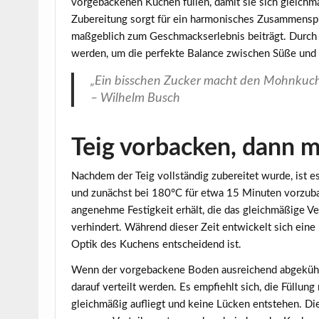
vorgebackenen Kuchen füllen, damit sie sich gleichmä
Zubereitung sorgt für ein harmonisches Zusammenspi
maßgeblich zum Geschmackserlebnis beiträgt. Durch
werden, um die perfekte Balance zwischen Süße und
„Ein bisschen Zucker macht den Mohnkuchen
– Wilhelm Busch
Teig vorbacken, dann m
Nachdem der Teig vollständig zubereitet wurde, ist e
und zunächst bei
180°C
für etwa 15 Minuten vorzubac
angenehme Festigkeit erhält, die das gleichmäßige V
verhindert. Während dieser Zeit entwickelt sich eine
Optik des Kuchens entscheidend ist.
Wenn der vorgebackene Boden ausreichend abgekühlt 
darauf verteilt werden. Es empfiehlt sich, die Füllung
gleichmäßig aufliegt und keine Lücken entstehen. Di