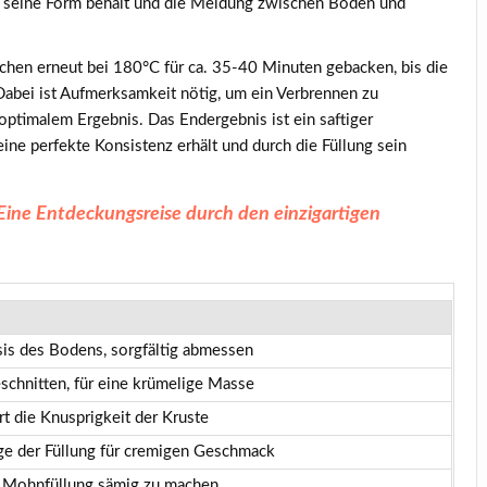
en seine Form behält und die Meldung zwischen Boden und
uchen erneut bei
180°C
für ca. 35-40 Minuten gebacken, bis die
Dabei ist Aufmerksamkeit nötig, um ein Verbrennen zu
 optimalem Ergebnis. Das Endergebnis ist ein saftiger
e perfekte Konsistenz erhält und durch die Füllung sein
ne Entdeckungsreise durch den einzigartigen
asis des Bodens, sorgfältig abmessen
eschnitten, für eine krümelige Masse
rt die Knusprigkeit der Kruste
ge der Füllung für cremigen Geschmack
e Mohnfüllung sämig zu machen