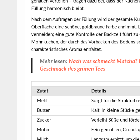
genauen Verteilen – tragen dazu bei, dass der Kuch
Füllung harmonisch bleibt.
Nach dem Auftragen der Füllung wird der gesamte K
Oberfläche eine schöne, goldbraune Farbe annimmt. 
vermeiden; eine gute Kontrolle der Backzeit führt zu
Mohnkuchen, der durch das Vorbacken des Bodens sein
charakteristisches Aroma entfaltet.
Mehr lesen:
Nach was schmeckt Matcha? Ei
Geschmack des grünen Tees
Zutat
Details
Mehl
Sorgt für die Strukturb
Butter
Kalt, in kleine Stücke g
Zucker
Verleiht Süße und förde
Mohn
Fein gemahlen, Grundla
Milch
Langsam erhitzt, um di