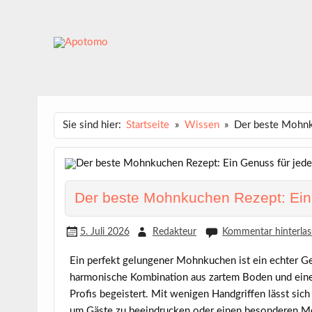
Skip
to
content
APOTOMO
Dein News-Magazin
Sie sind hier:
Startseite
Wissen
Der beste Mohnku
Der beste Mohnkuchen Rezept: Ein
5. Juli 2026
Redakteur
Kommentar hinterlas
Ein perfekt gelungener
Mohnkuchen
ist ein echter G
harmonische Kombination aus zartem Boden und ein
Profis begeistert. Mit wenigen Handgriffen lässt sich
um Gäste zu beeindrucken oder einen besonderen Mo