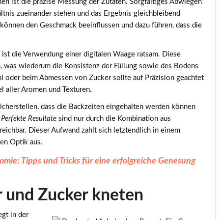
en ist die präzise Messung der Zutaten.
Sorgfältiges Abwiegen
ältnis zueinander stehen und das Ergebnis gleichbleibend
 können den Geschmack beeinflussen und dazu führen, dass die
ist die Verwendung einer digitalen Waage ratsam. Diese
n, was wiederum die Konsistenz der Füllung sowie des Bodens
l oder beim Abmessen von Zucker sollte auf Präzision geachtet
 aller Aromen und Texturen.
sicherstellen, dass die Backzeiten eingehalten werden können
.
Perfekte Resultate
sind nur durch die Kombination aus
ichbar. Dieser Aufwand zahlt sich letztendlich in einem
en Optik aus.
mie: Tipps und Tricks für eine erfolgreiche Genesung
r und Zucker kneten
egt in der