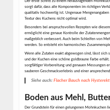
Der erste Schritt zu einem herausragenden Mohnkuch
sorgt dafür, dass alle Komponenten im richtigen Verh
qualitativ hochwertig ist. Ungenaue Mengenangaben
Textur des Kuchens nicht optimal wird.
Besonders bei anspruchsvollen Rezepten wie diesem 
ermöglicht eine genaue Kontrolle der Zutatenmenge
maßgeblich verbessert. Auch beim Schleifen von Meh
werden. So entsteht ein harmonisches Zusammenspiel
Wenn alle Zutaten exakt abgewogen sind, lässt sich 
und der Kuchen eine schöne goldbraune Farbe erhält
sorgfältiger Vorbereitung und genauen Messungen erre
sauberen Geschmackserlebnis und einer ansprechend
Siehe auch:
Flacher Bauch nach Hysterekto
Boden aus Mehl, Butte
Der Grundstein für einen gelungenen
Mohnkuchen
li