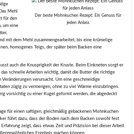
htige
 Das Mehl
Der beste Mohnkuchen Rezept: Ein Genuss für
t für den
jeden Anlass
n, um eine
ter,
n und mit dem Mehl zusammengearbeitet, bis eine krümelige
einen, homogenes Teigs, der später beim Backen eine
lusst auch die Knusprigkeit der Kruste. Beim Einkneten sorgt er
as schnelle Arbeiten wichtig, damit die Butter die richtige
en Veränderungen verursacht. Um eine geschmeidige
Zutaten zügig zu vermengen, ohne zu viel Wärme einzubringen.
ig vorsichtig zu einer Kugel geformt werden, die abgedeckt
dlage für einen saftigen, gleichmäßig gebackenen Mohnkuchen
ucker führt dazu, dass der Boden nach dem Backen sowohl fest
 Erfahrung zeigt, dass etwas Zeit und Präzision bei dieser Arbeit
ußergewöhnlichen Ergebnis machen können.